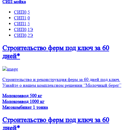
СИП мойка
СИП0,5
СИП1,0
СИП1,5
СИП0,1Э
СИП0,2Э
Строительство ферм
под ключ
за 60
дней*
Строительство и реконструкция ферм за 60 дней под ключ.
Узнайте о нашем комплексном решении “Молочный берег”
Молокозавод 500 кг
Молокозавод 1000 кг
Мясокомбинат 1 тонна
Строительство ферм
под ключ
за 60
дней*