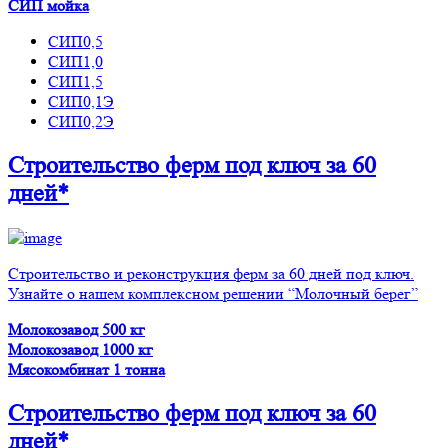
СИП мойка
СИП0,5
СИП1,0
СИП1,5
СИП0,1Э
СИП0,2Э
Строительство ферм
под ключ
за 60
дней*
Строительство и реконструкция ферм за 60 дней под ключ.
Узнайте о нашем комплексном решении “Молочный берег”
Молокозавод 500 кг
Молокозавод 1000 кг
Мясокомбинат 1 тонна
Строительство ферм
под ключ
за 60
дней*