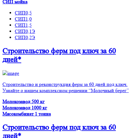
СИП мойка
СИП0,5
СИП1,0
СИП1,5
СИП0,1Э
СИП0,2Э
Строительство ферм
под ключ
за 60
дней*
Строительство и реконструкция ферм за 60 дней под ключ.
Узнайте о нашем комплексном решении “Молочный берег”
Молокозавод 500 кг
Молокозавод 1000 кг
Мясокомбинат 1 тонна
Строительство ферм
под ключ
за 60
дней*