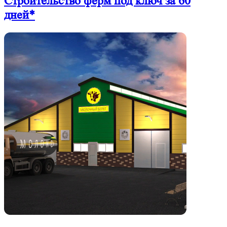
Строительство ферм
под ключ
за 60
дней*