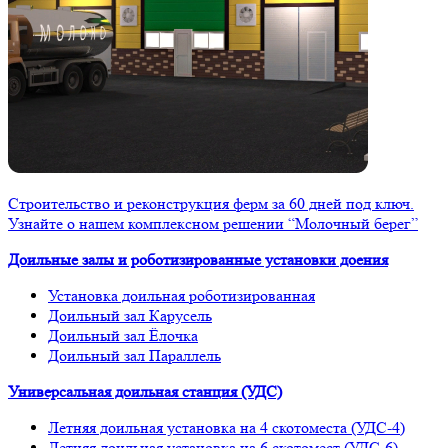
Строительство и реконструкция ферм за 60 дней под ключ.
Узнайте о нашем комплексном решении “Молочный берег”
Доильные залы и роботизированные установки доения
Установка доильная роботизированная
Доильный зал Карусель
Доильный зал Ёлочка
Доильный зал Параллель
Универсальная доильная станция (УДС)
Летняя доильная установка на 4 скотоместа (УДС-4)
Летняя доильная установка на 6 скотомест (УДС-6)