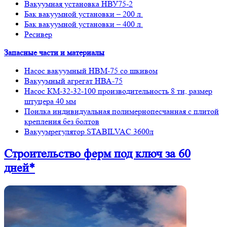
Вакуумная установка НВУ75-2
Бак вакуумной установки – 200 л.
Бак вакуумной установки – 400 л.
Ресивер
Запасные части и материалы
Насос вакуумный НВМ-75 со шкивом
Вакуумный агрегат НВА-75
Насос КМ-32-32-100 производительность 8 тн, размер
штуцера 40 мм
Поилка индивидуальная полимернопесчанная с плитой
крепления без болтов
Вакуумрегулятор STABILVAC 3600л
Строительство ферм
под ключ
за 60
дней*