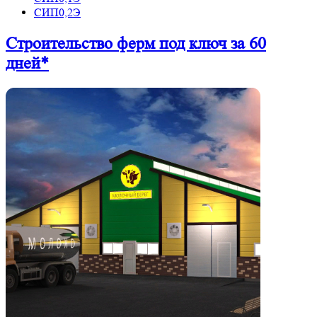
СИП0,2Э
Строительство ферм
под ключ
за 60
дней*