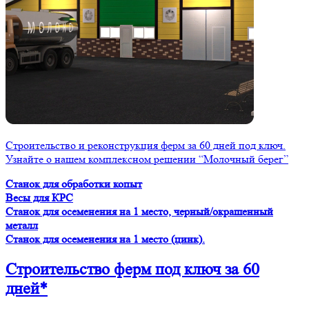
Строительство и реконструкция ферм за 60 дней под ключ.
Узнайте о нашем комплексном решении “Молочный берег”
Станок для обработки копыт
Весы для КРС
Станок для осеменения на 1 место, черный/окрашенный
металл
Станок для осеменения на 1 место (цинк).
Строительство ферм
под ключ
за 60
дней*