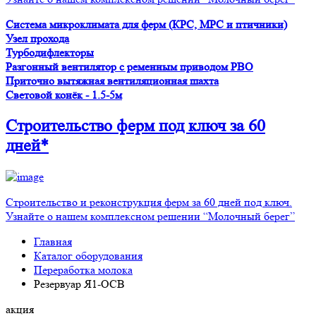
Система микроклимата для ферм (КРС, МРС и птичники)
Узел прохода
Турбодифлекторы
Разгонный вентилятор с ременным приводом PBO
Приточно вытяжная вентиляционная шахта
Световой конёк - 1.5-5м
Строительство ферм
под ключ
за 60
дней*
Строительство и реконструкция ферм за 60 дней под ключ.
Узнайте о нашем комплексном решении “Молочный берег”
Главная
Каталог оборудования
Переработка молока
Резервуар Я1-ОСВ
акция