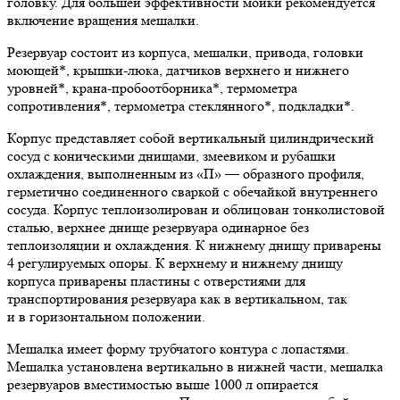
головку. Для большей эффективности мойки рекомендуется
включение вращения мешалки.
Резервуар состоит из корпуса, мешалки, привода, головки
моющей*, крышки-люка, датчиков верхнего и нижнего
уровней*, крана-пробоотборника*, термометра
сопротивления*, термометра стеклянного*, подкладки*.
Корпус представляет собой вертикальный цилиндрический
сосуд с коническими днищами, змеевиком и рубашки
охлаждения, выполненным из «П» — образного профиля,
герметично соединенного сваркой с обечайкой внутреннего
сосуда. Корпус теплоизолирован и облицован тонколистовой
сталью, верхнее днище резервуара одинарное без
теплоизоляции и охлаждения. К нижнему днищу приварены
4 регулируемых опоры. К верхнему и нижнему днищу
корпуса приварены пластины с отверстиями для
транспортирования резервуара как в вертикальном, так
и в горизонтальном положении.
Мешалка имеет форму трубчатого контура с лопастями.
Мешалка установлена вертикально в нижней части, мешалка
резервуаров вместимостью выше 1000 л опирается