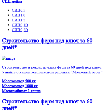
СИП мойка
СИП0,5
СИП1,0
СИП1,5
СИП0,1Э
СИП0,2Э
Строительство ферм
под ключ
за 60
дней*
Строительство и реконструкция ферм за 60 дней под ключ.
Узнайте о нашем комплексном решении “Молочный берег”
Молокозавод 500 кг
Молокозавод 1000 кг
Мясокомбинат 1 тонна
Строительство ферм
под ключ
за 60
дней*