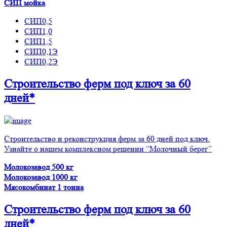
СИП мойка
СИП0,5
СИП1,0
СИП1,5
СИП0,1Э
СИП0,2Э
Строительство ферм
под ключ
за 60
дней*
Строительство и реконструкция ферм за 60 дней под ключ.
Узнайте о нашем комплексном решении “Молочный берег”
Молокозавод 500 кг
Молокозавод 1000 кг
Мясокомбинат 1 тонна
Строительство ферм
под ключ
за 60
дней*