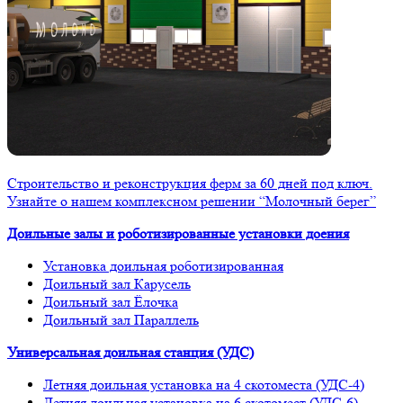
Строительство и реконструкция ферм за 60 дней под ключ.
Узнайте о нашем комплексном решении “Молочный берег”
Доильные залы и роботизированные установки доения
Установка доильная роботизированная
Доильный зал Карусель
Доильный зал Ёлочка
Доильный зал Параллель
Универсальная доильная станция (УДС)
Летняя доильная установка на 4 скотоместа (УДС-4)
Летняя доильная установка на 6 скотомест (УДС-6)