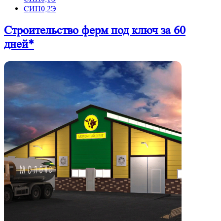
СИП0,2Э
Строительство ферм
под ключ
за 60
дней*