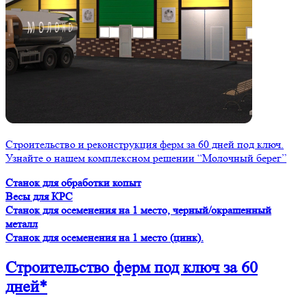
Строительство и реконструкция ферм за 60 дней под ключ.
Узнайте о нашем комплексном решении “Молочный берег”
Станок для обработки копыт
Весы для КРС
Станок для осеменения на 1 место, черный/окрашенный
металл
Станок для осеменения на 1 место (цинк).
Строительство ферм
под ключ
за 60
дней*