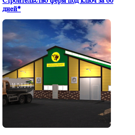
Строительство ферм
под ключ
за 60
дней*